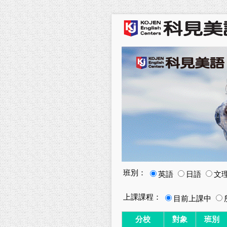
班別：
英語
日語
文
上課課程：
目前上課中
分校
對象
班別