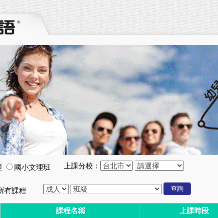
上課分校：
理
國小文理班
所有課程
課程名稱
上課時段